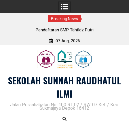
Breaking News
Pendaftaran SMP Tahfidz Putri
07 Aug, 2026
Skip
to
content
SEKOLAH SUNNAH RAUDHATUL
ILMI
Jalan Persahabatan No. 100 RT. 02 / RW. 07 Kel. / Kec.
Sukmajaya Depok 16412