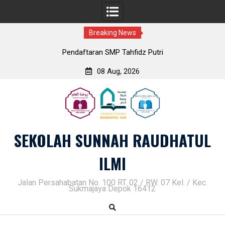
Breaking News
Pendaftaran SMP Tahfidz Putri
08 Aug, 2026
Skip
to
content
SEKOLAH SUNNAH RAUDHATUL
ILMI
Jalan Persahabatan No. 100 RT. 02 / RW. 07 Kel. / Kec.
Sukmajaya Depok 16412