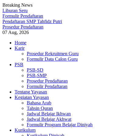
Breaking News
Liburan Seru
Formulir Pendaftaran
Pendaftaran SMP Tahfidz Putri
Prosedur Pendaftaran
07 Aug, 2026
Skip
Home
to
Karir
content
Prosedur Rekruitmen Guru
Formulir Data Calon Guru
PSB
PSB-SD
PSB-SMP
Prosedur Pendaftaran
Formulir Pendaftaran
Tentang Yayasan
Kegiatan Yayasan
Bahasa Arab
Tahsin Quran
Jadwal Belajar Ikhwan
Jadwal Belajar Akhwat
Formulir Program Belajar Diniyah
Kurikulum
Kurikulum Diniyah