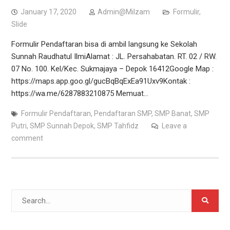
January 17, 2020
Admin@Milzam
Formulir
,
Slide
Formulir Pendaftaran bisa di ambil langsung ke Sekolah
Sunnah Raudhatul IlmiAlamat : JL. Persahabatan. RT. 02 / RW.
07 No. 100. Kel/Kec. Sukmajaya – Depok 16412Google Map :
https://maps.app.goo.gl/gucBqBqExEa91Uxv9Kontak :
https://wa.me/6287883210875 Memuat…
Formulir Pendaftaran
,
Pendaftaran SMP
,
SMP Banat
,
SMP
Putri
,
SMP Sunnah Depok
,
SMP Tahfidz
Leave a
comment
Search
for: