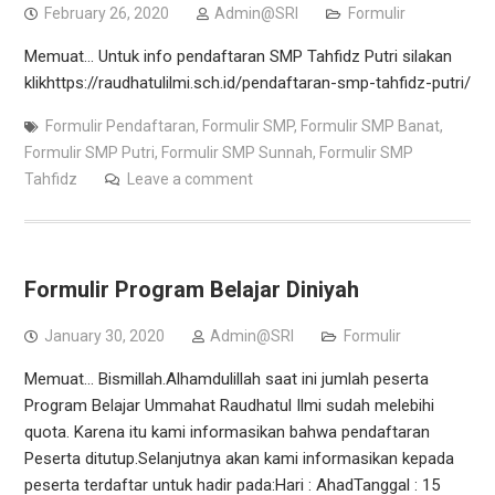
February 26, 2020
Admin@SRI
Formulir
Memuat… Untuk info pendaftaran SMP Tahfidz Putri silakan
klikhttps://raudhatulilmi.sch.id/pendaftaran-smp-tahfidz-putri/
Formulir Pendaftaran
,
Formulir SMP
,
Formulir SMP Banat
,
Formulir SMP Putri
,
Formulir SMP Sunnah
,
Formulir SMP
Tahfidz
Leave a comment
Formulir Program Belajar Diniyah
January 30, 2020
Admin@SRI
Formulir
Memuat… Bismillah.Alhamdulillah saat ini jumlah peserta
Program Belajar Ummahat Raudhatul Ilmi sudah melebihi
quota. Karena itu kami informasikan bahwa pendaftaran
Peserta ditutup.Selanjutnya akan kami informasikan kepada
peserta terdaftar untuk hadir pada:Hari : AhadTanggal : 15