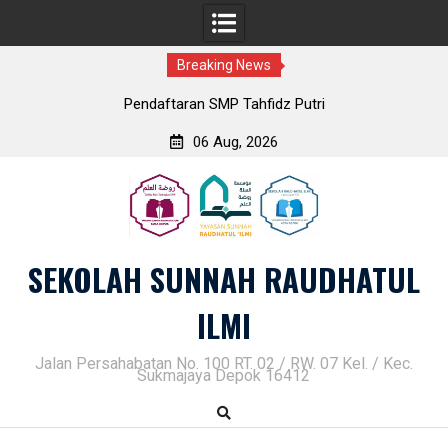
Breaking News
Pendaftaran SMP Tahfidz Putri
06 Aug, 2026
Skip
to
content
SEKOLAH SUNNAH RAUDHATUL
ILMI
Jalan Persahabatan No. 100 RT. 02 / RW. 07 Kel. / Kec.
Sukmajaya Depok 16412