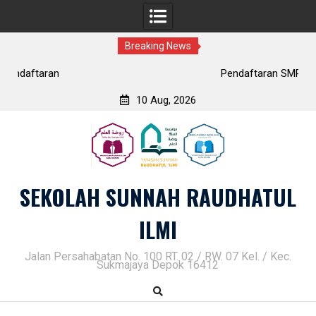
Breaking News
Pendaftaran SMP Tahfidz Putri
10 Aug, 2026
Skip
to
content
SEKOLAH SUNNAH RAUDHATUL
ILMI
Jalan Persahabatan No. 100 RT. 02 / RW. 07 Kel. / Kec.
Sukmajaya Depok 16412