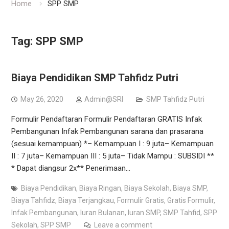
Home
SPP SMP
Tag:
SPP SMP
Biaya Pendidikan SMP Tahfidz Putri
May 26, 2020
Admin@SRI
SMP Tahfidz Putri
Formulir Pendaftaran Formulir Pendaftaran GRATIS Infak
Pembangunan Infak Pembangunan sarana dan prasarana
(sesuai kemampuan) *– Kemampuan I : 9 juta– Kemampuan
II : 7 juta– Kemampuan III : 5 juta– Tidak Mampu : SUBSIDI **
* Dapat diangsur 2x** Penerimaan…
Biaya Pendidikan
,
Biaya Ringan
,
Biaya Sekolah
,
Biaya SMP
,
Biaya Tahfidz
,
Biaya Terjangkau
,
Formulir Gratis
,
Gratis Formulir
,
Infak Pembangunan
,
Iuran Bulanan
,
Iuran SMP
,
SMP Tahfid
,
SPP
Sekolah
,
SPP SMP
Leave a comment