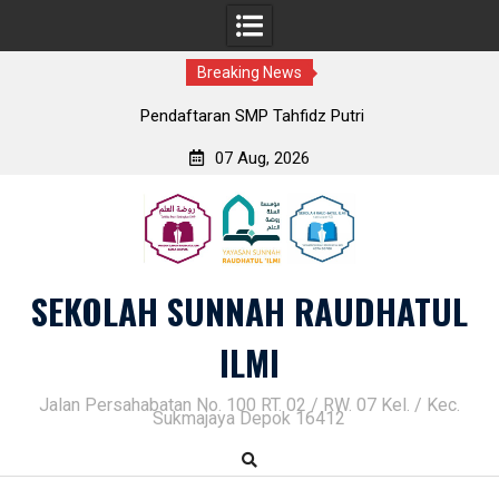
Breaking News
Pendaftaran SMP Tahfidz Putri
07 Aug, 2026
Skip
to
content
SEKOLAH SUNNAH RAUDHATUL
ILMI
Jalan Persahabatan No. 100 RT. 02 / RW. 07 Kel. / Kec.
Sukmajaya Depok 16412