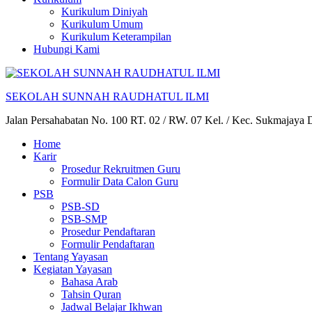
Kurikulum Diniyah
Kurikulum Umum
Kurikulum Keterampilan
Hubungi Kami
SEKOLAH SUNNAH RAUDHATUL ILMI
Jalan Persahabatan No. 100 RT. 02 / RW. 07 Kel. / Kec. Sukmajaya
Home
Karir
Prosedur Rekruitmen Guru
Formulir Data Calon Guru
PSB
PSB-SD
PSB-SMP
Prosedur Pendaftaran
Formulir Pendaftaran
Tentang Yayasan
Kegiatan Yayasan
Bahasa Arab
Tahsin Quran
Jadwal Belajar Ikhwan