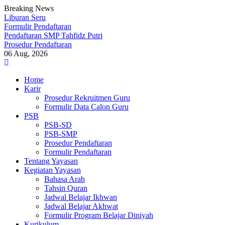
Breaking News
Liburan Seru
Formulir Pendaftaran
Pendaftaran SMP Tahfidz Putri
Prosedur Pendaftaran
06 Aug, 2026
Skip
to
Home
content
Karir
Prosedur Rekruitmen Guru
Formulir Data Calon Guru
PSB
PSB-SD
PSB-SMP
Prosedur Pendaftaran
Formulir Pendaftaran
Tentang Yayasan
Kegiatan Yayasan
Bahasa Arab
Tahsin Quran
Jadwal Belajar Ikhwan
Jadwal Belajar Akhwat
Formulir Program Belajar Diniyah
Kurikulum