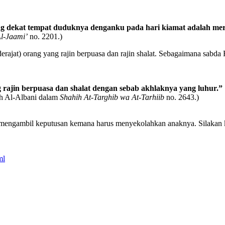
ing dekat tempat duduknya denganku pada hari kiamat adalah mer
Al-Jaami’
no. 2201.)
ajat) orang yang rajin berpuasa dan rajin shalat. Sebagaimana sabda
rajin berpuasa dan shalat dengan sebab akhlaknya yang luhur.”
eh Al-Albani dalam
Shahih At-Targhib wa At-Tarhiib
no. 2643.)
am mengambil keputusan kemana harus menyekolahkan anaknya. Silakan kli
ml