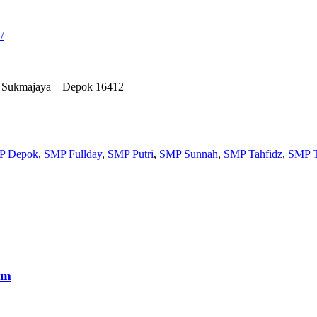
/
ec. Sukmajaya – Depok 16412
P Depok
,
SMP Fullday
,
SMP Putri
,
SMP Sunnah
,
SMP Tahfidz
,
SMP T
im