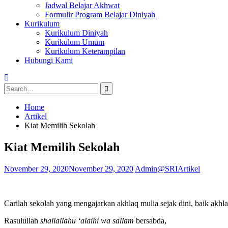
Jadwal Belajar Akhwat
Formulir Program Belajar Diniyah
Kurikulum
Kurikulum Diniyah
Kurikulum Umum
Kurikulum Keterampilan
Hubungi Kami
Search
for:
Home
Artikel
Kiat Memilih Sekolah
Kiat Memilih Sekolah
November 29, 2020
November 29, 2020
Admin@SRI
Artikel
Carilah sekolah yang mengajarkan akhlaq mulia sejak dini, baik akhla
Rasulullah
shallallahu ‘alaihi wa sallam
bersabda,