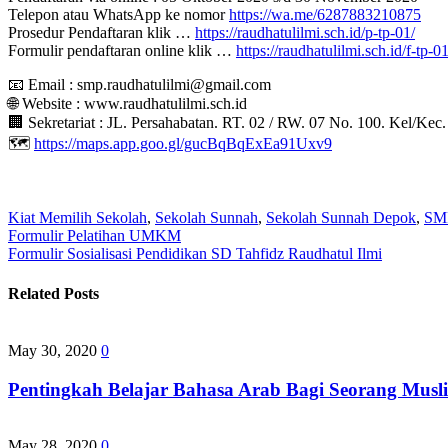
Telepon atau WhatsApp ke nomor
https://wa.me/6287883210875
Prosedur Pendaftaran klik …
https://raudhatulilmi.sch.id/p-tp-01/
Formulir pendaftaran online klik …
https://raudhatulilmi.sch.id/f-tp-01
📧 Email : smp.raudhatulilmi@gmail.com
🌐 Website : www.raudhatulilmi.sch.id
🏢 Sekretariat : JL. Persahabatan. RT. 02 / RW. 07 No. 100. Kel/K
🗺
https://maps.app.goo.gl/gucBqBqExEa91Uxv9
Kiat Memilih Sekolah
,
Sekolah Sunnah
,
Sekolah Sunnah Depok
,
SM
Post
Formulir Pelatihan UMKM
Formulir Sosialisasi Pendidikan SD Tahfidz Raudhatul Ilmi
navigation
Related Posts
May 30, 2020
0
Pentingkah Belajar Bahasa Arab Bagi Seorang Musl
May 28, 2020
0