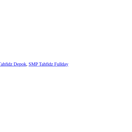
ahfidz Depok
,
SMP Tahfidz Fullday