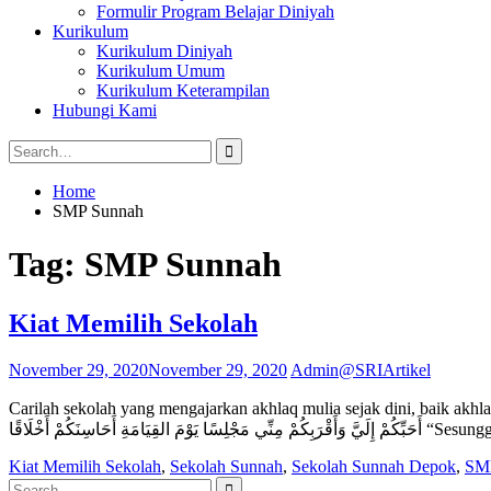
Formulir Program Belajar Diniyah
Kurikulum
Kurikulum Diniyah
Kurikulum Umum
Kurikulum Keterampilan
Hubungi Kami
Search
for:
Home
SMP Sunnah
Tag:
SMP Sunnah
Kiat Memilih Sekolah
November 29, 2020
November 29, 2020
Admin@SRI
Artikel
Carilah sekolah yang mengajarkan akhlaq mulia sejak dini, baik akhlaq ke
لقِيَامَةِ أَحَاسِنَكُمْ أَخْلَاقًا
Kiat Memilih Sekolah
,
Sekolah Sunnah
,
Sekolah Sunnah Depok
,
SM
Search