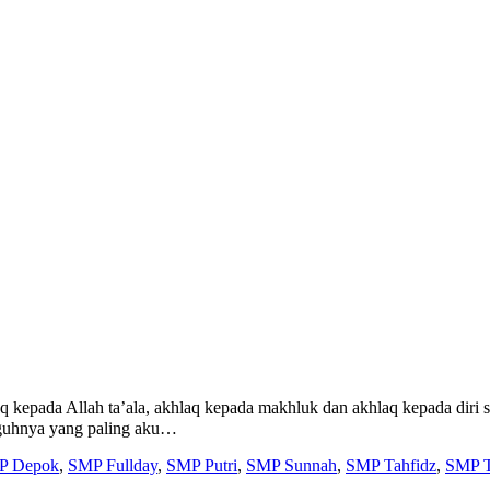
pada Allah ta’ala, akhlaq kepada makhluk dan akhlaq kepada diri sendiri. R
أَحَبِّكُمْ إِلَيَّ وَأَقْرَبِكُمْ مِنِّي مَجْلِسًا يَوْمَ ا “Sesungguhnya yang paling aku…
P Depok
,
SMP Fullday
,
SMP Putri
,
SMP Sunnah
,
SMP Tahfidz
,
SMP T