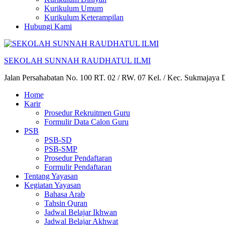
Kurikulum Umum
Kurikulum Keterampilan
Hubungi Kami
SEKOLAH SUNNAH RAUDHATUL ILMI
Jalan Persahabatan No. 100 RT. 02 / RW. 07 Kel. / Kec. Sukmajaya
Home
Karir
Prosedur Rekruitmen Guru
Formulir Data Calon Guru
PSB
PSB-SD
PSB-SMP
Prosedur Pendaftaran
Formulir Pendaftaran
Tentang Yayasan
Kegiatan Yayasan
Bahasa Arab
Tahsin Quran
Jadwal Belajar Ikhwan
Jadwal Belajar Akhwat