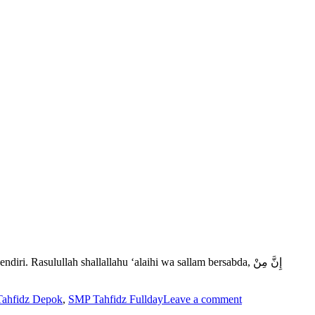
asulullah shallallahu ‘alaihi wa sallam bersabda, إِنَّ مِنْ
ahfidz Depok
,
SMP Tahfidz Fullday
Leave a comment