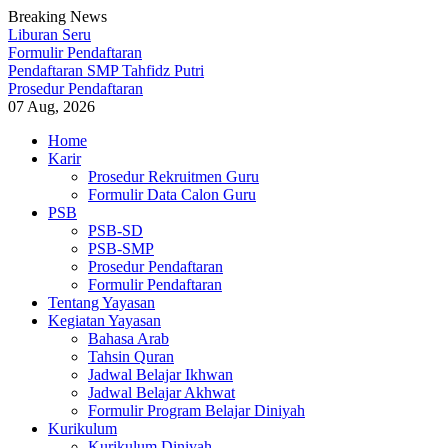
Breaking News
Liburan Seru
Formulir Pendaftaran
Pendaftaran SMP Tahfidz Putri
Prosedur Pendaftaran
07 Aug, 2026
Skip
Home
to
Karir
content
Prosedur Rekruitmen Guru
Formulir Data Calon Guru
PSB
PSB-SD
PSB-SMP
Prosedur Pendaftaran
Formulir Pendaftaran
Tentang Yayasan
Kegiatan Yayasan
Bahasa Arab
Tahsin Quran
Jadwal Belajar Ikhwan
Jadwal Belajar Akhwat
Formulir Program Belajar Diniyah
Kurikulum
Kurikulum Diniyah