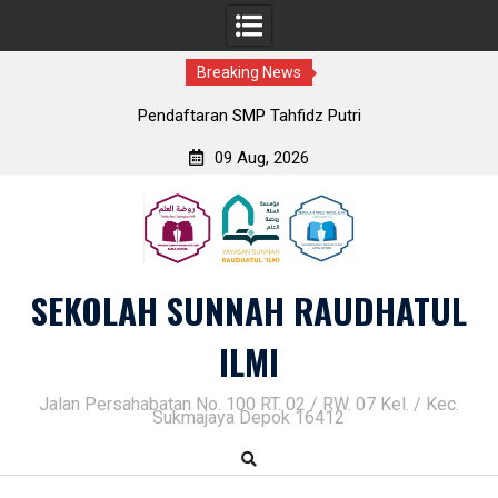
Breaking News
Pendaftaran SMP Tahfidz Putri
09 Aug, 2026
Skip
to
content
SEKOLAH SUNNAH RAUDHATUL
ILMI
Jalan Persahabatan No. 100 RT. 02 / RW. 07 Kel. / Kec.
Sukmajaya Depok 16412