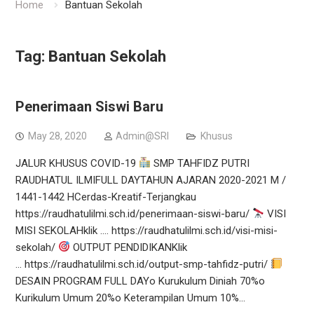
Home
Bantuan Sekolah
Tag:
Bantuan Sekolah
Penerimaan Siswi Baru
May 28, 2020
Admin@SRI
Khusus
JALUR KHUSUS COVID-19
SMP TAHFIDZ PUTRI
RAUDHATUL ILMIFULL DAYTAHUN AJARAN 2020-2021 M /
1441-1442 HCerdas-Kreatif-Terjangkau
https://raudhatulilmi.sch.id/penerimaan-siswi-baru/
VISI
MISI SEKOLAHklik …. https://raudhatulilmi.sch.id/visi-misi-
sekolah/
OUTPUT PENDIDIKANKlik
… https://raudhatulilmi.sch.id/output-smp-tahfidz-putri/
DESAIN PROGRAM FULL DAYo Kurukulum Diniah 70%o
Kurikulum Umum 20%o Keterampilan Umum 10%…