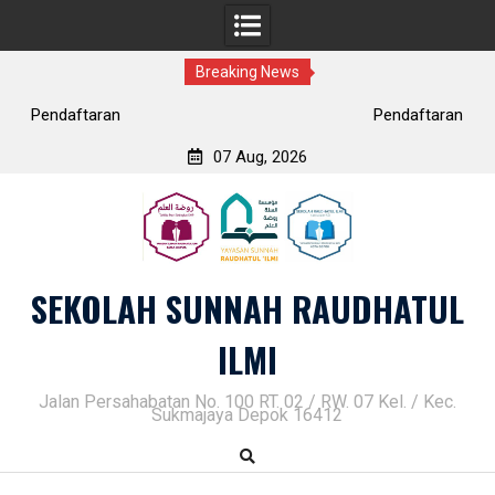
Breaking News
Pendaftaran SMP Tahfidz Putri
07 Aug, 2026
Skip
to
content
SEKOLAH SUNNAH RAUDHATUL
ILMI
Jalan Persahabatan No. 100 RT. 02 / RW. 07 Kel. / Kec.
Sukmajaya Depok 16412