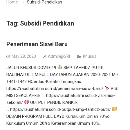
Home
Subsidi Pendidikan
Tag:
Subsidi Pendidikan
Penerimaan Siswi Baru
May 28, 2020
Admin@SRI
Khusus
JALUR KHUSUS COVID-19
SMP TAHFIDZ PUTRI
RAUDHATUL ILMIFULL DAYTAHUN AJARAN 2020-2021 M /
1441-1442 HCerdas-Kreatif-Terjangkau
https://raudhatulilmi.sch.id/penerimaan-siswi-baru/
VISI
MISI SEKOLAHklik …. https://raudhatulilmi.sch.id/visi-misi-
sekolah/
OUTPUT PENDIDIKANKlik
… https://raudhatulilmi.sch.id/output-smp-tahfidz-putri/
DESAIN PROGRAM FULL DAYo Kurukulum Diniah 70%o
Kurikulum Umum 20%o Keterampilan Umum 10%…